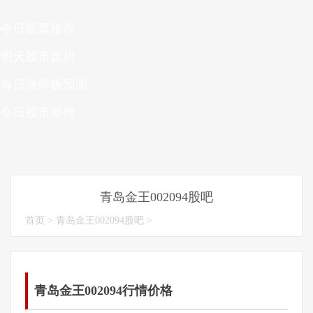
今日股票推荐
明天股市走势
每日涨停板预测
今日股市要闻
青岛金王002094股吧
首页
>
青岛金王002094股吧
>
青岛金王002094行情价格