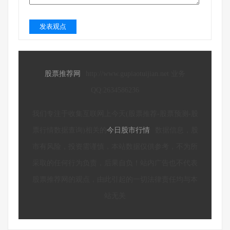
发表观点
股票推荐网
http://www.gupiaotuijian.net 业务
QQ:2634586236
我们专注于收集互联网上今天(股票推荐-股票预测-股
票行情数据查询)相关的
今日股市行情
数据信息，股
市有风险，投资需谨慎，本站数据仅供参考，不为所
采取的任何行为负责，后果自负！站内广告也不代表
股票推荐网的观点，由此引起的一切法律责任均与本
站无关