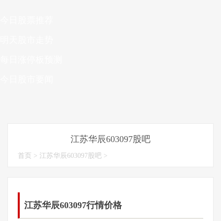
今日股票推荐
明天股市走势
每日涨停板预测
今日股市要闻
江苏华辰603097股吧
首页
>
江苏华辰603097股吧
>
江苏华辰603097行情价格