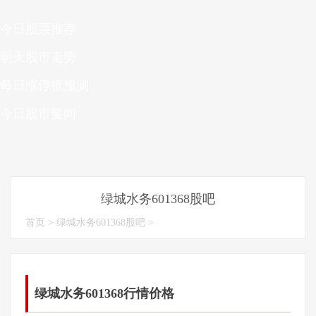
今日股票推荐
明天股市走势
每日涨停板预测
今日股市要闻
绿城水务601368股吧
首页
>
绿城水务601368股吧
>
绿城水务601368行情价格