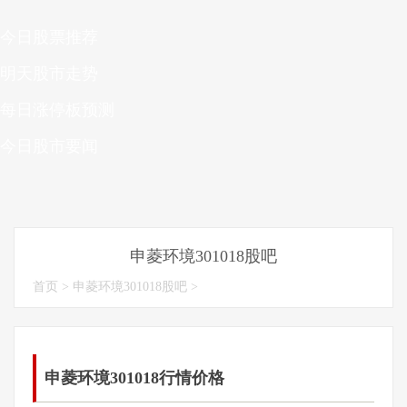
今日股票推荐
明天股市走势
每日涨停板预测
今日股市要闻
申菱环境301018股吧
首页
>
申菱环境301018股吧
>
申菱环境301018行情价格