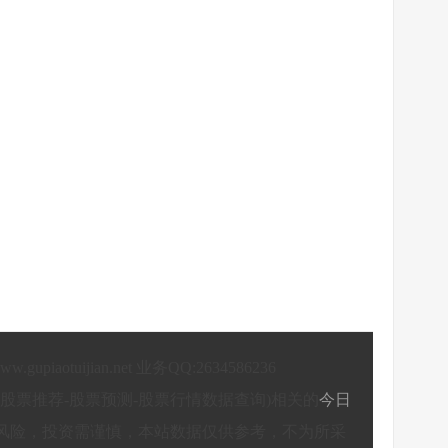
/www.gupiaotuijian.net 业务QQ:2634586236
股票推荐-股票预测-股票行情数据查询)相关的
今日
风险，投资需谨慎，本站数据仅供参考，不为所采