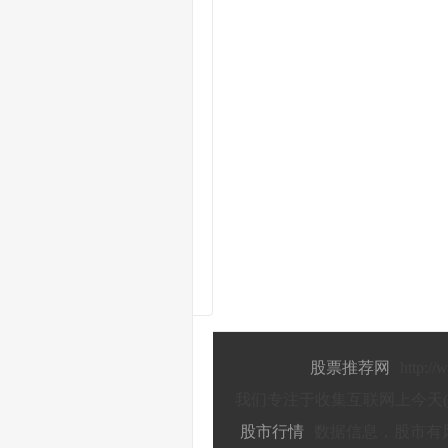
新
能源赛道迎久违大涨！红利股集体补跌拖累沪指再创新低，两市成交额跌破5000亿
碳
酸锂期货、现货双双大涨 板块最快于2026年前进入上行周期
和
讯投顾投机大拿：具备上涨条件，目前就是底部区域
和
讯投顾高璐明：油价突发跳水，中成药集采？今天市场怎么走？
券
商晨会精华：汽车出口景气或仍占优，红利及成长均衡配置
9
月11日投资避雷针：跨境通、国中水务等连板股集体提示风险
：缩量反弹，还没反转
股票推荐网
http:/
我们专注于收集互联网上今天(
股市行情
数据信息，股市有