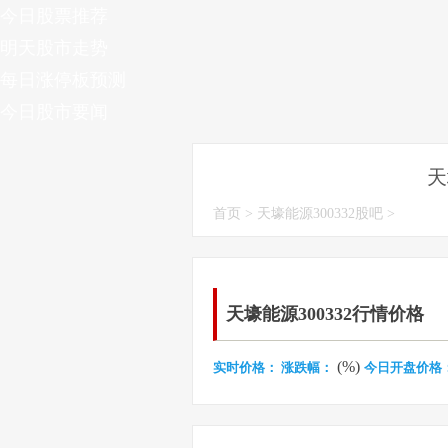
今日股票推荐
明天股市走势
每日涨停板预测
今日股市要闻
天
首页
>
天壕能源300332股吧
>
天壕能源300332行情价格
(%)
实时价格：
涨跌幅：
今日开盘价格