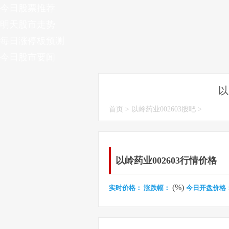
今日股票推荐
明天股市走势
每日涨停板预测
今日股市要闻
以
首页
>
以岭药业002603股吧
>
以岭药业002603行情价格
(%)
实时价格：
涨跌幅：
今日开盘价格