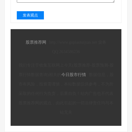
发表观点
股票推荐网
http://www.gupiaotuijian.net 业务
QQ:2634586236
我们专注于收集互联网上今天(股票推荐-股票预测-股
票行情数据查询)相关的
今日股市行情
数据信息，股
市有风险，投资需谨慎，本站数据仅供参考，不为所
采取的任何行为负责，后果自负！站内广告也不代表
股票推荐网的观点，由此引起的一切法律责任均与本
站无关