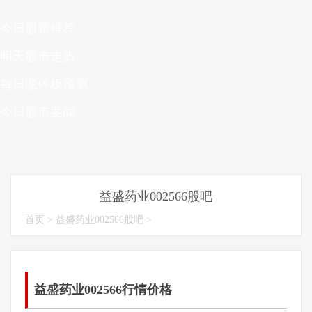
今日股票推荐
明天股市走势
每日涨停板预测
今日股市要闻
益盛药业002566股吧
首页
>
益盛药业002566股吧
>
益盛药业002566行情价格