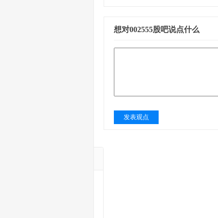
想对002555股吧说点什么
发表观点
A涨幅股票TOP
深振业Ａ
中国宝安
深中华A
深科技
富奥股份
神州数码