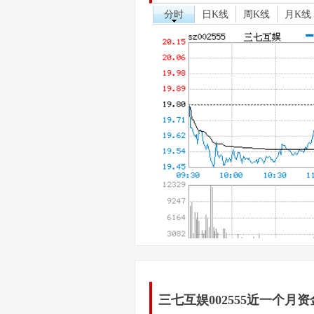
分时
日K线
周K线
月K线
三七互娱002555近一个月