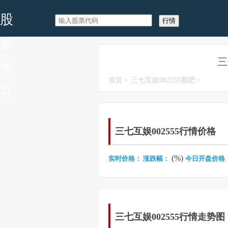
股
票
三
推
首页
>
三七互娱002555股吧
>
荐
三七互娱002555行情价格
(%)
实时价格：
涨跌幅：
今日开盘价格
三七互娱002555行情走势图