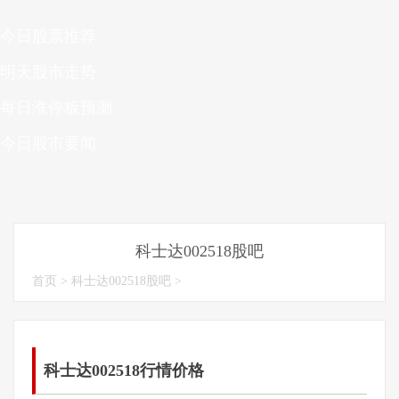
今日股票推荐
明天股市走势
每日涨停板预测
今日股市要闻
科士达002518股吧
首页
>
科士达002518股吧
>
科士达002518行情价格