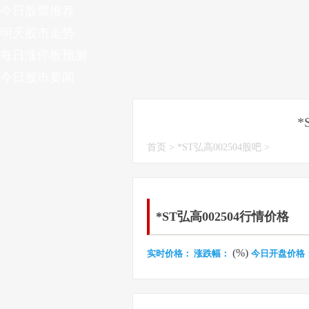
今日股票推荐
明天股市走势
每日涨停板预测
今日股市要闻
*
首页
>
*ST弘高002504股吧
>
*ST弘高002504行情价格
(%)
实时价格：
涨跌幅：
今日开盘价格