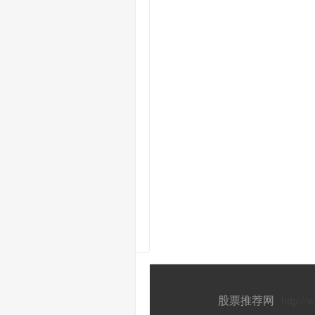
停复盘：新能源大反弹 天齐锂业涨停
新
能源赛道迎久违大涨！红利股集体补跌拖累沪指再创新低，两市成交额跌破5000亿
碳
酸锂期货、现货双双大涨 板块最快于2026年前进入上行周期
和
讯投顾投机大拿：具备上涨条件，目前就是底部区域
和
讯投顾高璐明：油价突发跳水，中成药集采？今天市场怎么走？
券
商晨会精华：汽车出口景气或仍占优，红利及成长均衡配置
9
月11日投资避雷针：跨境通、国中水务等连板股集体提示风险
：缩量反弹，还没反转
股票推荐网
http:/