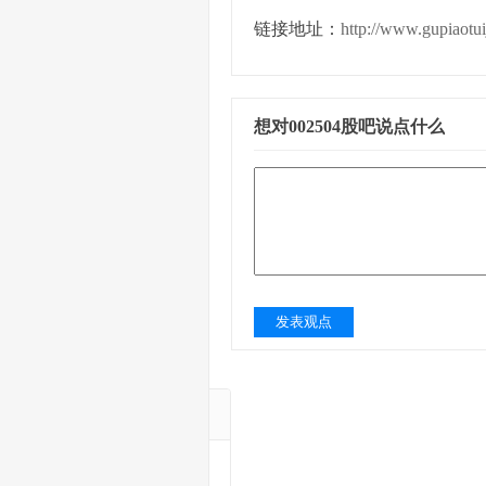
链接地址：
http://www.gupiaotu
想对002504股吧说点什么
发表观点
A涨幅股票TOP
深振业Ａ
中国宝安