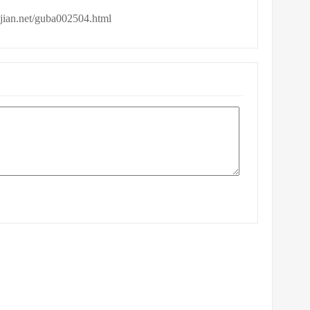
ijian.net/guba002504.html