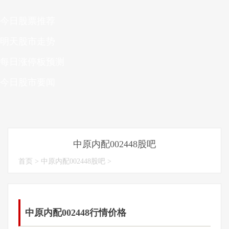
今日股票推荐
明天股市走势
每日涨停板预测
今日股市要闻
中原内配002448股吧
首页
>
中原内配002448股吧
>
中原内配002448行情价格