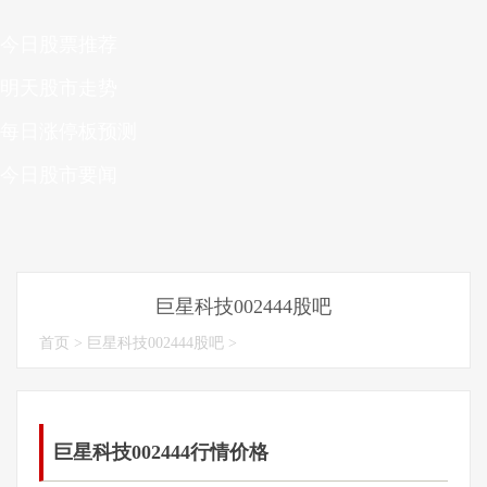
今日股票推荐
明天股市走势
每日涨停板预测
今日股市要闻
巨星科技002444股吧
首页
>
巨星科技002444股吧
>
巨星科技002444行情价格