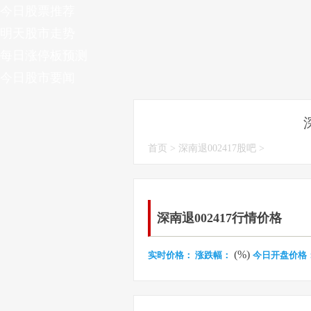
今日股票推荐
明天股市走势
每日涨停板预测
今日股市要闻
首页
>
深南退002417股吧
>
深南退002417行情价格
(%)
实时价格：
涨跌幅：
今日开盘价格