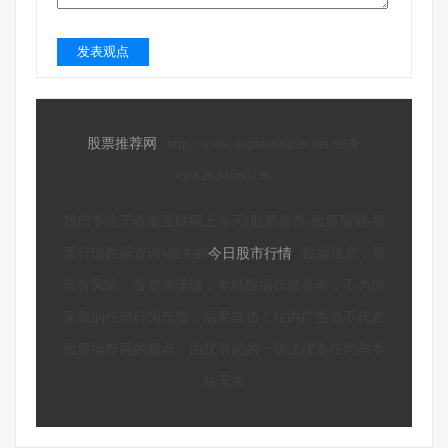
发表观点
股票推荐网
http://www.gupiaotuijian.net 业务
QQ:2634586236
我们专注于收集互联网上今天(股票推荐-股票预测-股
票行情数据查询)相关的
今日股市行情
数据信息，股
市有风险，投资需谨慎，本站数据仅供参考，不为所
采取的任何行为负责，后果自负！站内广告也不代表
股票推荐网的观点，由此引起的一切法律责任均与本
站无关