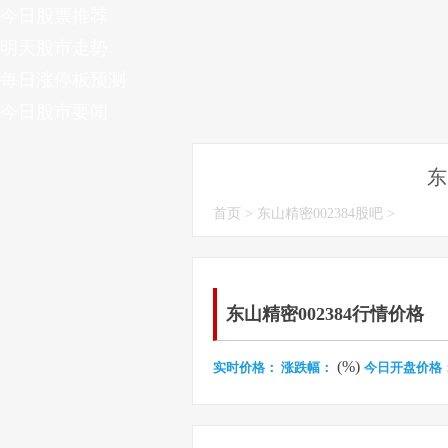
今日股票推荐
明天股市走势
每日涨停板预测
今日股市要闻
东
首页
>
东山精密002384股吧
>
东山精密002384行情价格
(%)
实时价格：
涨跌幅：
今日开盘价格