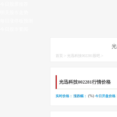
今日股票推荐
明天股市走势
每日涨停板预测
今日股市要闻
光
首页
>
光迅科技002281股吧
>
光迅科技002281行情价格
(%)
实时价格：
涨跌幅：
今日开盘价格