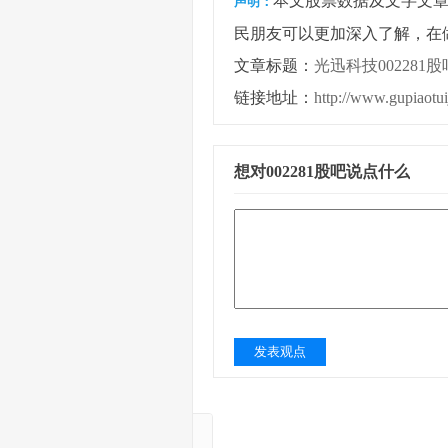
本文股票数据及文字文
声明：
民朋友可以更加深入了解，在
文章标题：
光迅科技002281股
链接地址：
http://www.gupiaotu
想对002281股吧说点什么
发表观点
A涨幅股票TOP