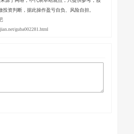
章来源于网络，不代表本站观点，只提供参考，股
做投资判断，据此操作盈亏自负、风险自担。
吧
ijian.net/guba002281.html