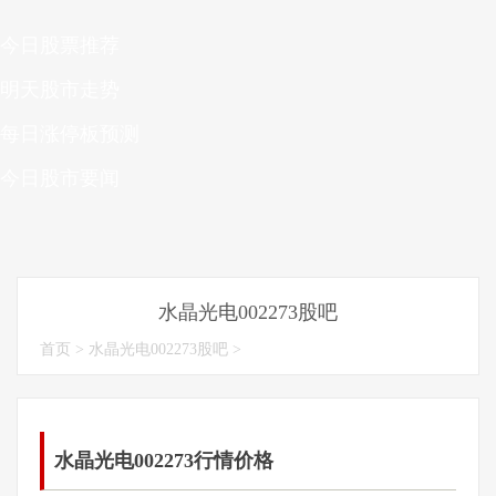
今日股票推荐
明天股市走势
每日涨停板预测
今日股市要闻
水晶光电002273股吧
首页
>
水晶光电002273股吧
>
水晶光电002273行情价格