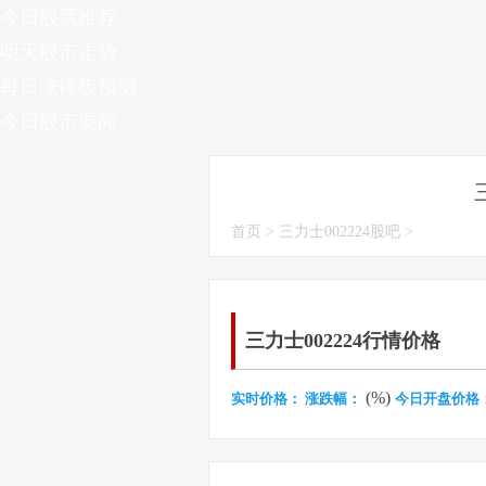
今日股票推荐
明天股市走势
每日涨停板预测
今日股市要闻
首页
>
三力士002224股吧
>
三力士002224行情价格
(%)
实时价格：
涨跌幅：
今日开盘价格