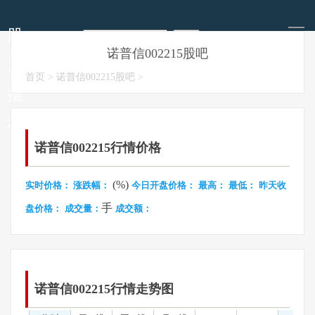
导
航
股
诺普信002215股吧
票
今日股票推荐
明天股市走势
每日涨停板预测
今日股市要闻
首页
>
诺普信002215股吧
>
推
荐
诺普信002215行情价格
(%)
实时价格：
涨跌幅：
今日开盘价格：
最高：
最低：
昨天收
手
盘价格：
成交量：
成交额：
诺普信002215行情走势图