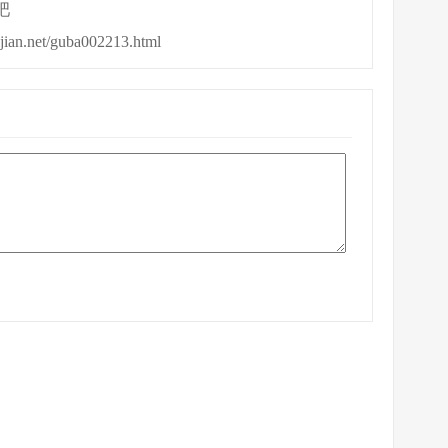
吧
ijian.net/guba002213.html