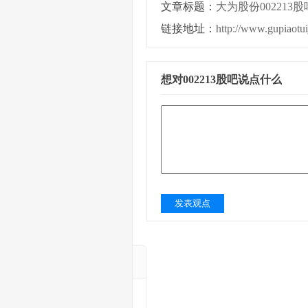
文章标题：
大为股份002213股
链接地址：
http://www.gupiaotu
想对002213股吧说点什么
发表观点
A涨幅股票TOP
深振业Ａ
中国宝安