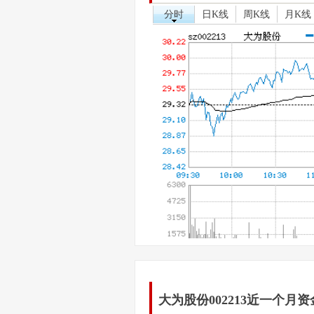
分时
日K线
周K线
月K线
大为股份002213近一个月