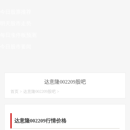
今日股票推荐
明天股市走势
每日涨停板预测
今日股市要闻
达意隆002209股吧
首页
>
达意隆002209股吧
>
达意隆002209行情价格