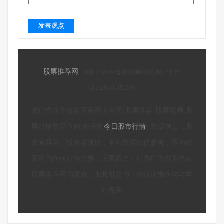
发表观点
股票推荐网
http://www.gupiaotuijian.net 业务
QQ:2634586236
我们专注于收集互联网上今天(股票推荐-股票预测-股
票行情数据查询)相关的
今日股市行情
数据信息，股
市有风险，投资需谨慎，本站数据仅供参考，不为所
采取的任何行为负责，后果自负！站内广告也不代表
股票推荐网的观点，由此引起的一切法律责任均与本
站无关