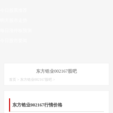
今日股票推荐
明天股市走势
每日涨停板预测
今日股市要闻
东方锆业002167股吧
首页
>
东方锆业002167股吧
>
东方锆业002167行情价格