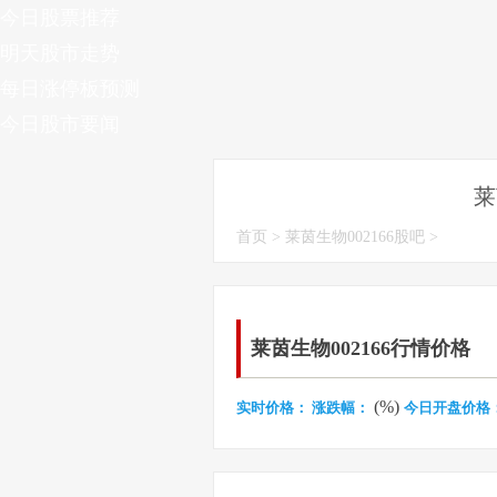
今日股票推荐
明天股市走势
每日涨停板预测
今日股市要闻
莱
首页
>
莱茵生物002166股吧
>
莱茵生物002166行情价格
(%)
实时价格：
涨跌幅：
今日开盘价格