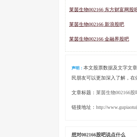
莱茵生物002166 东方财富网股
莱茵生物002166 新浪股吧
莱茵生物002166 金融界股吧
本文股票数据及文字文
声明：
民朋友可以更加深入了解，在
文章标题：
莱茵生物002166股
链接地址：
http://www.gupiaotu
想对002166股吧说点什么