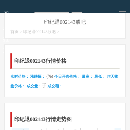
导
航
股
印纪退002143股吧
票
今日股票推荐
明天股市走势
每日涨停板预测
今日股市要闻
首页
>
印纪退002143股吧
>
推
荐
印纪退002143行情价格
(%)
实时价格：
涨跌幅：
今日开盘价格：
最高：
最低：
昨天收
手
盘价格：
成交量：
成交额：
印纪退002143行情走势图