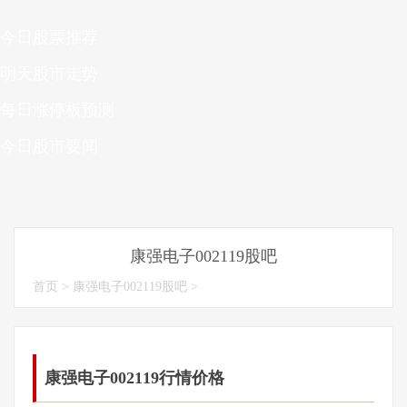
今日股票推荐
明天股市走势
每日涨停板预测
今日股市要闻
康强电子002119股吧
首页
>
康强电子002119股吧
>
康强电子002119行情价格