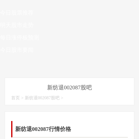
今日股票推荐
明天股市走势
每日涨停板预测
今日股市要闻
新纺退002087股吧
首页
>
新纺退002087股吧
>
新纺退002087行情价格