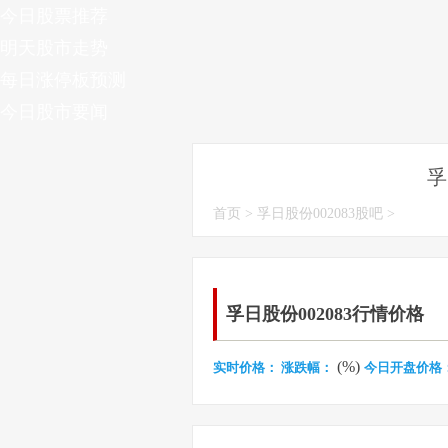
今日股票推荐
明天股市走势
每日涨停板预测
今日股市要闻
孚
首页
>
孚日股份002083股吧
>
孚日股份002083行情价格
(%)
实时价格：
涨跌幅：
今日开盘价格