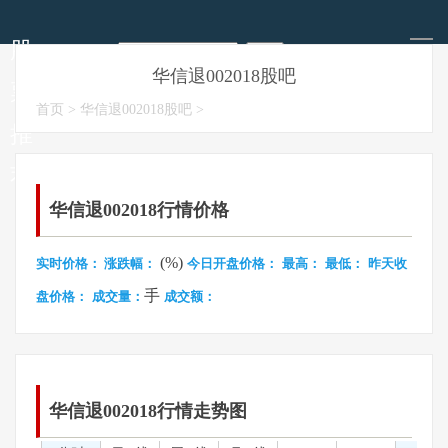
导
航
股
华信退002018股吧
票
今日股票推荐
明天股市走势
每日涨停板预测
今日股市要闻
首页
>
华信退002018股吧
>
推
荐
华信退002018行情价格
(%)
实时价格：
涨跌幅：
今日开盘价格：
最高：
最低：
昨天收
手
盘价格：
成交量：
成交额：
华信退002018行情走势图