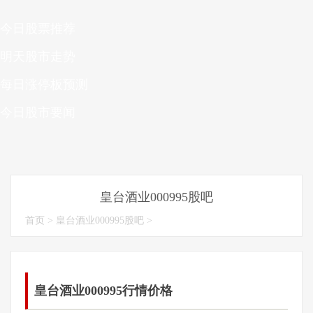
今日股票推荐
明天股市走势
每日涨停板预测
今日股市要闻
皇台酒业000995股吧
首页
>
皇台酒业000995股吧
>
皇台酒业000995行情价格