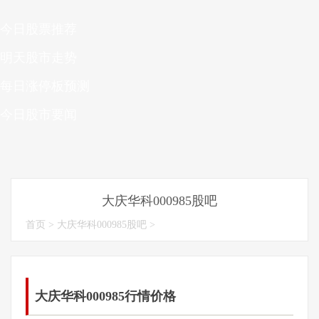
今日股票推荐
明天股市走势
每日涨停板预测
今日股市要闻
大庆华科000985股吧
首页
>
大庆华科000985股吧
>
大庆华科000985行情价格