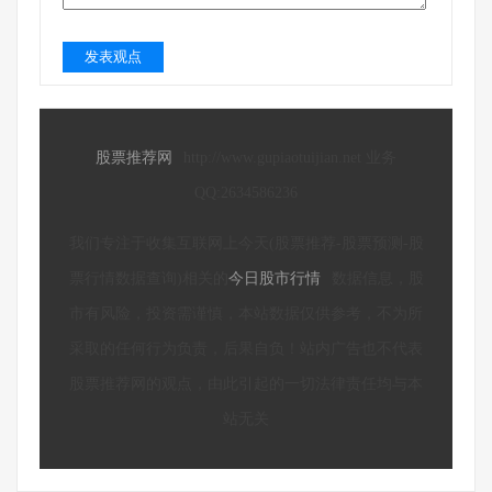
发表观点
股票推荐网
http://www.gupiaotuijian.net 业务
QQ:2634586236
我们专注于收集互联网上今天(股票推荐-股票预测-股
票行情数据查询)相关的
今日股市行情
数据信息，股
市有风险，投资需谨慎，本站数据仅供参考，不为所
采取的任何行为负责，后果自负！站内广告也不代表
股票推荐网的观点，由此引起的一切法律责任均与本
站无关