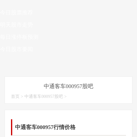
今日股票推荐
明天股市走势
每日涨停板预测
今日股市要闻
中通客车000957股吧
首页
>
中通客车000957股吧
>
中通客车000957行情价格