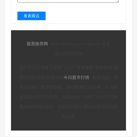
发表观点
股票推荐网
http://www.gupiaotuijian.net 业务
QQ:2634586236
我们专注于收集互联网上今天(股票推荐-股票预测-股
票行情数据查询)相关的
今日股市行情
数据信息，股
市有风险，投资需谨慎，本站数据仅供参考，不为所
采取的任何行为负责，后果自负！站内广告也不代表
股票推荐网的观点，由此引起的一切法律责任均与本
站无关