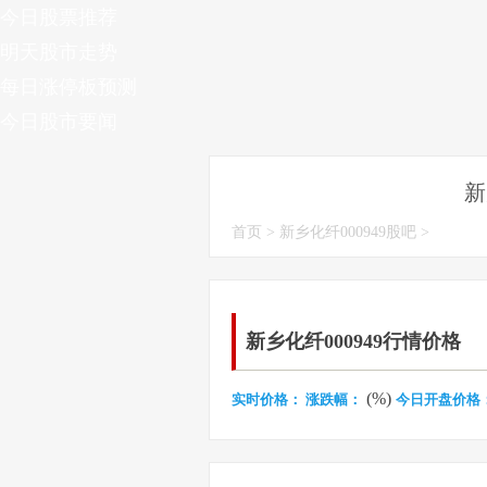
今日股票推荐
明天股市走势
每日涨停板预测
今日股市要闻
新
首页
>
新乡化纤000949股吧
>
新乡化纤000949行情价格
(%)
实时价格：
涨跌幅：
今日开盘价格