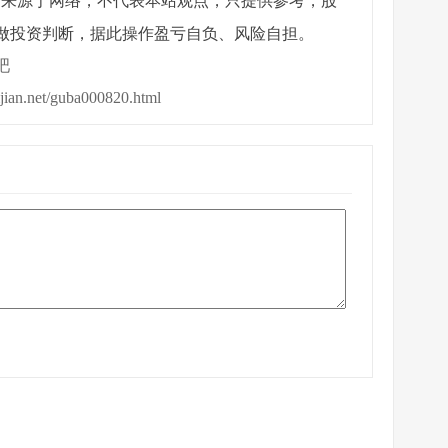
章来源于网络，不代表本站观点，只提供参考，股
做投资判断，据此操作盈亏自负、风险自担。
吧
ijian.net/guba000820.html