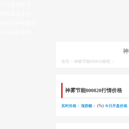
今日股票推荐
明天股市走势
每日涨停板预测
今日股市要闻
神
首页
>
神雾节能000820股吧
>
神雾节能000820行情价格
(%)
实时价格：
涨跌幅：
今日开盘价格