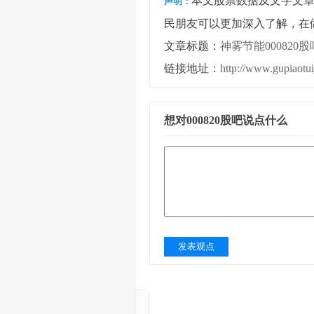
本文股票数据及文字文
声明：
民朋友可以更加深入了解，在
文章标题：
神雾节能000820股
链接地址：
http://www.gupiaotu
想对000820股吧说点什么
发表观点
A涨幅股票TOP