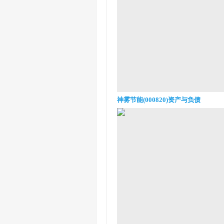
神雾节能(000820)资产与负债