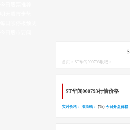
今日股票推荐
明天股市走势
每日涨停板预测
今日股市要闻
首页
>
ST华闻000793股吧
>
ST华闻000793行情价格
(%)
实时价格：
涨跌幅：
今日开盘价格