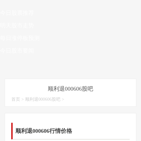
今日股票推荐
明天股市走势
每日涨停板预测
今日股市要闻
顺利退000606股吧
首页
>
顺利退000606股吧
>
顺利退000606行情价格