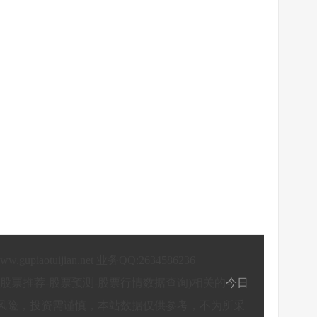
/www.gupiaotuijian.net 业务QQ:2634586236
股票推荐-股票预测-股票行情数据查询)相关的
今日
风险，投资需谨慎，本站数据仅供参考，不为所采