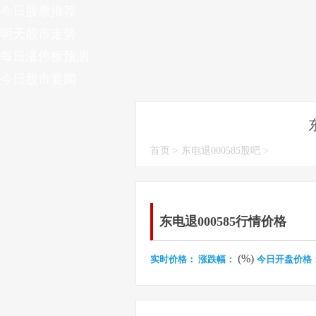
今日股票推荐
明天股市走势
每日涨停板预测
今日股市要闻
首页
>
东电退000585股吧
>
东电退000585行情价格
(%)
实时价格：
涨跌幅：
今日开盘价格