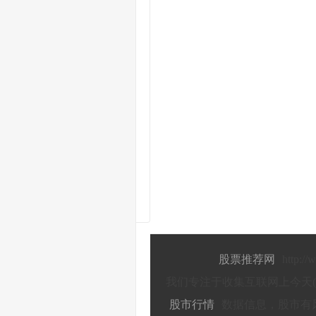
新
能源赛道迎久违大涨！红利股集体补跌拖累沪指再创新低，两市成交额跌破5000亿
碳
酸锂期货、现货双双大涨 板块最快于2026年前进入上行周期
和
讯投顾投机大拿：具备上涨条件，目前就是底部区域
和
讯投顾高璐明：油价突发跳水，中成药集采？今天市场怎么走？
券
商晨会精华：汽车出口景气或仍占优，红利及成长均衡配置
9
月11日投资避雷针：跨境通、国中水务等连板股集体提示风险
：缩量反弹，还没反转
股票推荐网
http:/
我们专注于收集互联网上今天(
股市行情
数据信息，股市有