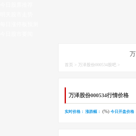
今日股票推荐
明天股市走势
每日涨停板预测
今日股市要闻
万
首页
>
万泽股份000534股吧
>
万泽股份000534行情价格
(%)
实时价格：
涨跌幅：
今日开盘价格