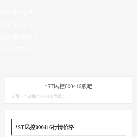
今日股票推荐
明天股市走势
每日涨停板预测
今日股市要闻
*ST民控000416股吧
首页
>
*ST民控000416股吧
>
*ST民控000416行情价格