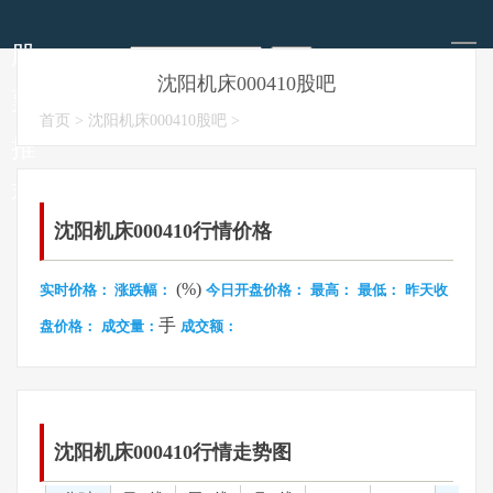
导
航
股
沈阳机床000410股吧
票
今日股票推荐
明天股市走势
每日涨停板预测
今日股市要闻
首页
>
沈阳机床000410股吧
>
推
荐
沈阳机床000410行情价格
(%)
实时价格：
涨跌幅：
今日开盘价格：
最高：
最低：
昨天收
手
盘价格：
成交量：
成交额：
沈阳机床000410行情走势图